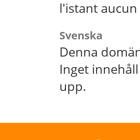
l'istant aucu
Svenska
Denna domän 
Inget innehål
upp.